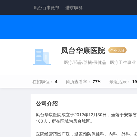
凤台百事微帮
进求职群
凤台华康医院
企业认证
医疗/药品/器械/保健品 - 医疗卫生事业
在招职位：
4
简历查看率：
77%
最近活跃：
1
公司介绍
凤台华康医院成立于2012年12月30日，坐落于安
100人，所在区域为凤台城区。

医院经营范围广泛，涵盖预防保健科、内科、外科、