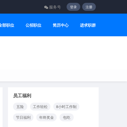
服务号
登录
注册
全部职位
公招职位
简历中心
进求职群
员工福利
五险
工作轻松
8小时工作制
节日福利
年终奖金
包吃