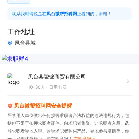
福利待遇：工作简单

联系我时请说是在
凤台微帮招聘网
上看到的，谢谢！
如果感兴趣，请投递简历后直接给我打电话联系吧！
工作地址
凤台县城
凤台县骏锦商贸有限公司
10-30人
日用电器
凤台微帮招聘网安全提醒
严禁用人单位做出任何损害求职者合法权益的违法违规行为，包
括但不限于扣押求职者证件、向求职者集资、让求职者入股、诱
导求职者异地入职、诱导求职者购买产品、异地参与培训等，你
一旦发现此类行为，请立即举报！
立即举报 >